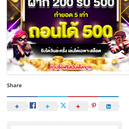
Share