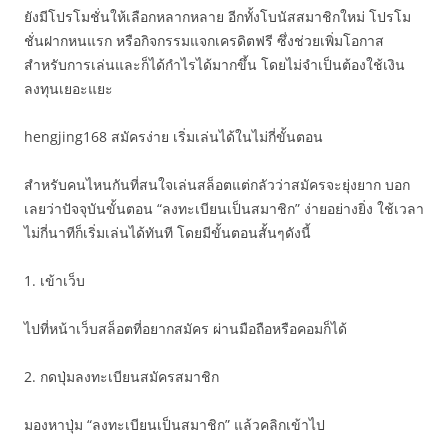
ยังมีโปรโมชั่นให้เลือกหลากหลาย อีกทั้งโบนัสสมาชิกใหม่ โปรโม
ชั่นฝากหนแรก หรือกิจกรรมแจกเครดิตฟรี ซึ่งช่วยเพิ่มโอกาส
สำหรับการเล่นและก็ได้กำไรได้มากขึ้น โดยไม่จำเป็นต้องใช้เงิน
ลงทุนเยอะแยะ
hengjing168 สมัครง่าย เริ่มเล่นได้ในไม่กี่ขั้นตอน
สำหรับคนไหนกันที่สนใจเล่นสล็อตแต่กลัวว่าสมัครจะยุ่งยาก บอก
เลยว่าปัจจุบันขั้นตอน “ลงทะเบียนเป็นสมาชิก” ง่ายอย่างยิ่ง ใช้เวลา
ไม่กี่นาทีก็เริ่มเล่นได้ทันที โดยมีขั้นตอนสั้นๆดังนี้
1. เข้าเว็บ
ไปที่หน้าเว็บสล็อตที่อยากสมัคร ผ่านมือถือหรือคอมก็ได้
2. กดปุ่มลงทะเบียนสมัครสมาชิก
มองหาปุ่ม “ลงทะเบียนเป็นสมาชิก” แล้วคลิกเข้าไป