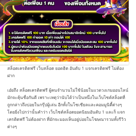
สล็อตเครดิตฟรี เว็บสล็อต ยอดฮิต อันดับ 1 แจกเครดิตฟรี ไม่ต้อง
ฝาก
เอ๋ยถึง สล็อตเครดิตฟรี ผู้คนจำนวนไม่ใช้น้อยในแวดวงเกมออนไลน์
มักจะคุ้นชื่อกันดี เพราะเหตุว่านับได้ว่าเป็นหนึ่งในเว็บไซต์สล็อตที่
ถูกกล่าวถึงบ่อยในกรุ๊ปผู้เล่น อีกทั้งในโซเชียลและคอมมูนิตี้ต่างๆ
โดยยิ่งไปกว่านั้นคำว่า เว็บไซต์สล็อตยอดนิยมอันดับ 1 และก็ แจก
เครดิตฟรี ไม่ต้องฝาก ที่มักจะมองเห็นอยู่บ่อยในโฆษณารวมทั้งรีวิว
ต่างๆ