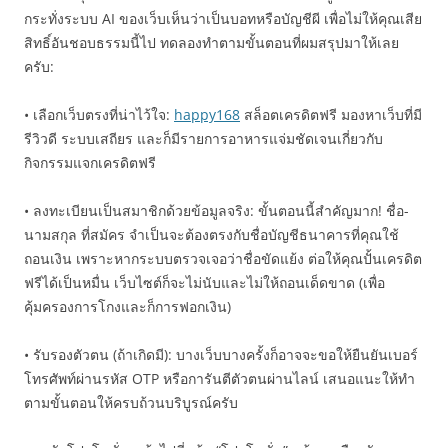
กระทั่งระบบ AI ของเว็บเห็นว่าเป็นบอทหรือบัญชีผี เพื่อไม่ให้คุณเสีย
สิทธิ์อันชอบธรรมนี้ไป ทดลองทำตามขั้นตอนที่ผมสรุปมาให้เลย
ครับ:
• เลือกเว็บตรงที่น่าไว้ใจ:
happy168
สล็อตเครดิตฟรี มองหาเว็บที่มี
รีวิวดี ระบบเสถียร และก็มีรายการอาหารแจ่มชัดเจนเกี่ยวกับ
กิจกรรมแจกเครดิตฟรี
• ลงทะเบียนเป็นสมาชิกด้วยข้อมูลจริง: ขั้นตอนนี้สำคัญมาก! ชื่อ-
นามสกุล ที่สมัคร จำเป็นจะต้องตรงกับชื่อบัญชีธนาคารที่คุณใช้
ถอนเงิน เพราะหากระบบตรวจเจอว่าชื่อขัดแย้ง ต่อให้คุณปั้นเครดิต
ฟรีได้เป็นหมื่น เว็บไซต์ก็จะไม่นับและไม่ให้ถอนเด็ดขาด (เพื่อ
คุ้มครองการโกงและก็การฟอกเงิน)
• รับรองตัวตน (ถ้าเกิดมี): บางเว็บบางครั้งก็อาจจะขอให้ยืนยันเบอร์
โทรศัพท์ผ่านรหัส OTP หรือการันตีตัวตนผ่านไลน์ เสนอแนะให้ทำ
ตามขั้นตอนให้ครบถ้วนบริบูรณ์ครับ