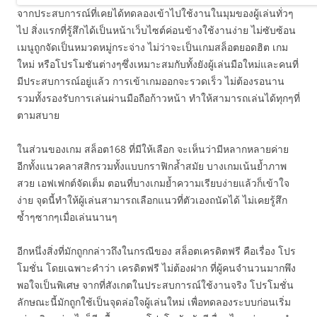
จากประสบการณ์ที่เคยได้ทดลองเข้าไปใช้งานในมุมของผู้เล่นทั่วๆ
ไป สิ่งแรกที่รู้สึกได้เป็นหน้าเว็บไซต์ค่อนข้างใช้งานง่าย ไม่ซับซ้อน
เมนูถูกจัดเป็นหมวดหมู่กระจ่าง ไม่ว่าจะเป็นเกมสล็อตยอดฮิต เกม
ใหม่ หรือโปรโมชันต่างๆซึ่งเหมาะสมกับทั้งยังผู้เล่นมือใหม่และคนที่
มีประสบการณ์อยู่แล้ว การเข้าเกมออกจะรวดเร็ว ไม่ต้องรอนาน
รวมทั้งรองรับการเล่นผ่านมือถือก้าวหน้า ทำให้สามารถเล่นได้ทุกๆที่
ตามสบาย
ในส่วนของเกม สล็อต168 ที่มีให้เลือก จะเห็นว่ามีหลากหลายค่าย
อีกทั้งแนวคลาสสิกรวมทั้งแบบกราฟิกล้ำสมัย บางเกมเน้นย้ำภาพ
สวย เอฟเฟกต์จัดเต็ม ตอนที่บางเกมย้ำความเรียบง่ายแล้วก็เข้าใจ
ง่าย จุดนี้ทำให้ผู้เล่นสามารถเลือกแนวที่ตัวเองถนัดได้ ไม่เคยรู้สึก
ซ้ำๆซากๆเมื่อเล่นนานๆ
อีกหนึ่งสิ่งที่มักถูกกล่าวถึงในกรณีของ สล็อตเครดิตฟรี คือเรื่อง โปร
โมชั่น โดยเฉพาะคำว่า เครดิตฟรี ไม่ต้องฝาก ที่ผู้คนจำนวนมากพึง
พอใจเป็นพิเศษ จากที่สังเกตในประสบการณ์ใช้งานจริง โปรโมชั่น
ลักษณะนี้มักถูกใช้เป็นจุดล่อใจผู้เล่นใหม่ เพื่อทดลองระบบก่อนเริ่ม