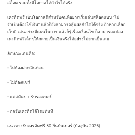
สล็อต รวมทั้งมีโอกาสได้กำไรได้จริง
เครดิตฟรี เป็นโอกาสดีสำหรับคนที่อยากเริ่มเล่นสล็อตแบบ “ไม่
จำเป็นต้องใช้เงิน” แล้วก็ยังสามารถลุ้นผลกำไรได้จริง ถ้าหากเลือก
เว็บดี เล่นอย่างมีแผนในการ แล้วก็รู้เรื่องเงื่อนไข ก็สามารถแปลง
เครดิตฟรีเล็กๆให้กลายเป็นเงินจริงได้อย่างไม่ยากเย็นเลย
ลักษณะเด่นคือ:
• ไม่ต้องฝากเงินก่อน
• ไม่ต้องแชร์
• แค่สมัคร + รับรองเบอร์
• กดรับเครดิตได้โดยทันที
แนวทางรับเครดิตฟรี 50 ยืนยันเบอร์ (ปัจจุบัน 2026)