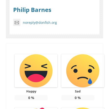
Philip Barnes
noreply@donfish.org
Happy
Sad
0
%
0
%