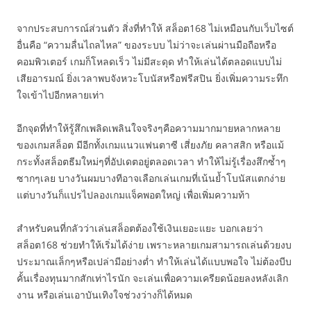
จากประสบการณ์ส่วนตัว สิ่งที่ทำให้ สล็อต168 ไม่เหมือนกับเว็บไซต์
อื่นคือ “ความลื่นไถลไหล” ของระบบ ไม่ว่าจะเล่นผ่านมือถือหรือ
คอมพิวเตอร์ เกมก็โหลดเร็ว ไม่มีสะดุด ทำให้เล่นได้ตลอดแบบไม่
เสียอารมณ์ ยิ่งเวลาพบจังหวะโบนัสหรือฟรีสปิน ยิ่งเพิ่มความระทึก
ใจเข้าไปอีกหลายเท่า
อีกจุดที่ทำให้รู้สึกเพลิดเพลินใจจริงๆคือความมากมายหลากหลาย
ของเกมสล็อต มีอีกทั้งเกมแนวแฟนตาซี เสี่ยงภัย คลาสสิก หรือแม้
กระทั้งสล็อตธีมใหม่ๆที่อัปเดตอยู่ตลอดเวลา ทำให้ไม่รู้เรื่องสึกซ้ำๆ
ซากๆเลย บางวันผมบางทีอาจเลือกเล่นเกมที่เน้นย้ำโบนัสแตกง่าย
แต่บางวันก็แปรไปลองเกมแจ็คพอตใหญ่ เพื่อเพิ่มความท้า
สำหรับคนที่กลัวว่าเล่นสล็อตต้องใช้เงินเยอะแยะ บอกเลยว่า
สล็อต168 ช่วยทำให้เริ่มได้ง่าย เพราะหลายเกมสามารถเล่นด้วยงบ
ประมาณเล็กๆหรือเปล่ามีอย่างต่ำ ทำให้เล่นได้แบบพอใจ ไม่ต้องบีบ
คั้นเรื่องทุนมากสักเท่าไรนัก จะเล่นเพื่อความเครียดน้อยลงหลังเลิก
งาน หรือเล่นเอาบันเทิงใจช่วงว่างก็ได้หมด