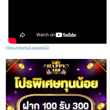
https://shorturl.asia/oGS2j