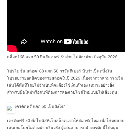
สล็อต168 แจก 50 ยืนยันเบอร์ รับง่าย ไม่ต้องฝาก ปัจจุบัน 2026
โปรโมชั่น สล็อต168 แจก 50 การันตีเบอร์ นับว่าเป็นหนึ่งใน
โปรยปรายอดฮิตของสายสล็อตในปี 2026 เนื่องจากว่าสามารถเริ่ม
เล่นได้ทันทีโดยไม่จำเป็นที่จะต้องใช้เงินตัวเอง เหมาะอย่างยิ่ง
สำหรับมือใหม่หรือคนที่ต้องการลองเว็บไซต์ใหม่แบบไม่เสี่ยงทุน
เครดิตฟรี แจก 50 เป็นยังไง?
เครดิตฟรี 50 คือโบนัสที่เว็บสล็อตแจกให้สมาชิกใหม่ เพื่อใช้ทดสอบ
เล่นเกมโดยไม่ต้องฝากเงินจริง ผู้เล่นสามารถนำเครดิตนี้ไปหมุน