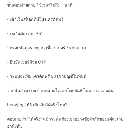
ขั้นตอนง่ายดาย ใช้เวลาไม่ถึง 1 นาที:
• เข้าเว็บสล็อตที่มีโปรเครดิตฟรี
• กด “สมัครสมาชิก”
• กรอกข้อมูลรากฐาน (ชื่อ / เบอร์ / รหัสผ่าน)
• ยืนยันเบอร์ด้วย OTP
• ระบบจะเพิ่ม เครดิตฟรี 50 เข้าบัญชีในทันที
จากนั้นสามารถเข้าเล่นเกมได้เลยโดยทันที ไม่ต้องรอแอดมิน
hengjing168 เบิกเงินได้จริงไหม?
ตอบเลยว่า “ได้จริง” แม้กระนั้นต้องเอาอย่างข้อจำกัดของแต่ละเว็บ
อาทิเช่น