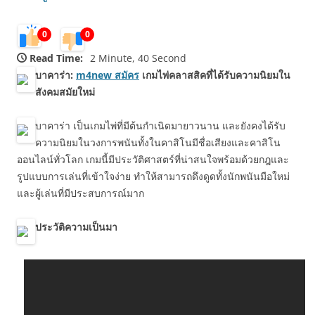
0
0
Read Time:
2 Minute, 40 Second
บาคาร่า:
m4new สมัคร
เกมไพ่คลาสสิคที่ได้รับความนิยมใน
สังคมสมัยใหม่
บาคาร่า เป็นเกมไพ่ที่มีต้นกำเนิดมายาวนาน และยังคงได้รับ
ความนิยมในวงการพนันทั้งในคาสิโนมีชื่อเสียงและคาสิโน
ออนไลน์ทั่วโลก เกมนี้มีประวัติศาสตร์ที่น่าสนใจพร้อมด้วยกฎและ
รูปแบบการเล่นที่เข้าใจง่าย ทำให้สามารถดึงดูดทั้งนักพนันมือใหม่
และผู้เล่นที่มีประสบการณ์มาก
ประวัติความเป็นมา