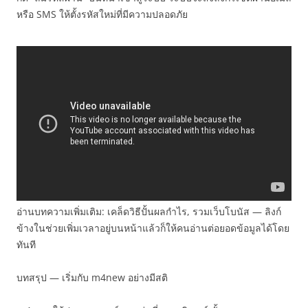
หรือ SMS ให้ตั้งรหัสใหม่ที่มีความปลอดภัย
อ่านบทความเพิ่มเติม: เคล็ดวิธีปั้นผลกำไร, รวมเว็บโบนัส — ลิงก์
ข้างในช่วยเพิ่มเวลาอยู่บนหน้าแล้วก็ให้คนอ่านต่อยอดข้อมูลได้โดย
ทันที
บทสรุป — เริ่มกับ m4new อย่างมีสติ