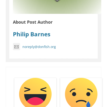
About Post Author
Philip Barnes
noreply@donfish.org