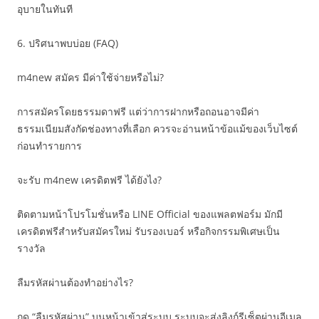
อุบายในทันที
6. ปริศนาพบบ่อย (FAQ)
m4new สมัคร มีค่าใช้จ่ายหรือไม่?
การสมัครโดยธรรมดาฟรี แต่ว่าการฝากหรือถอนอาจมีค่า
ธรรมเนียมสังกัดช่องทางที่เลือก ควรจะอ่านหน้าข้อแม้ของเว็บไซต์
ก่อนทำรายการ
จะรับ m4new เครดิตฟรี ได้ยังไง?
ติดตามหน้าโปรโมชั่นหรือ LINE Official ของแพลตฟอร์ม มักมี
เครดิตฟรีสำหรับสมัครใหม่ รับรองเบอร์ หรือกิจกรรมพิเศษเป็น
รางวัล
ลืมรหัสผ่านต้องทำอย่างไร?
กด “ลืมรหัสผ่าน” บนหน้าเข้าสู่ระบบ ระบบจะส่งลิงก์รีเซ็ตผ่านอีเมล