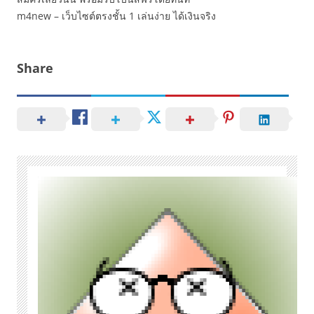
m4new – เว็บไซต์ตรงชั้น 1 เล่นง่าย ได้เงินจริง
Share