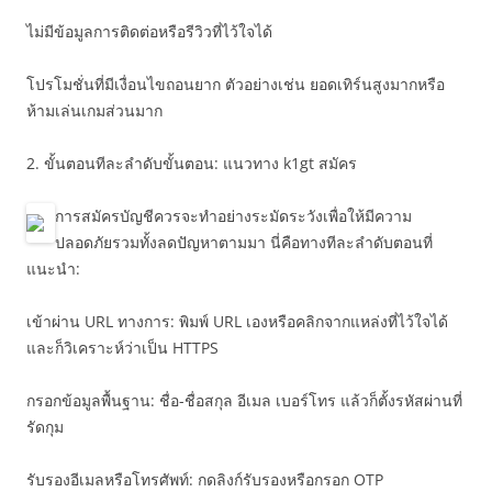
ไม่มีข้อมูลการติดต่อหรือรีวิวที่ไว้ใจได้
โปรโมชั่นที่มีเงื่อนไขถอนยาก ตัวอย่างเช่น ยอดเทิร์นสูงมากหรือ
ห้ามเล่นเกมส่วนมาก
2. ขั้นตอนทีละลำดับขั้นตอน: แนวทาง k1gt สมัคร
การสมัครบัญชีควรจะทำอย่างระมัดระวังเพื่อให้มีความ
ปลอดภัยรวมทั้งลดปัญหาตามมา นี่คือทางทีละลำดับตอนที่
แนะนำ:
เข้าผ่าน URL ทางการ: พิมพ์ URL เองหรือคลิกจากแหล่งที่ไว้ใจได้
และก็วิเคราะห์ว่าเป็น HTTPS
กรอกข้อมูลพื้นฐาน: ชื่อ-ชื่อสกุล อีเมล เบอร์โทร แล้วก็ตั้งรหัสผ่านที่
รัดกุม
รับรองอีเมลหรือโทรศัพท์: กดลิงก์รับรองหรือกรอก OTP