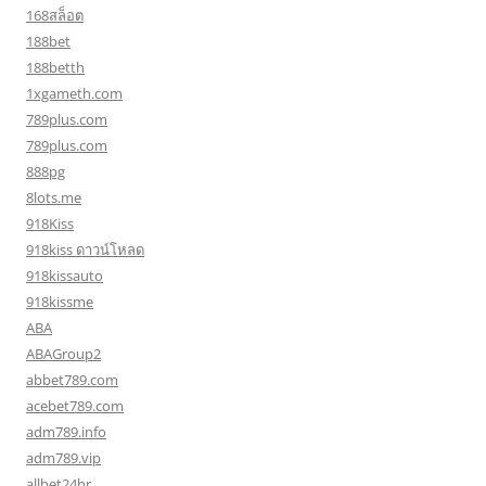
168สล็อต
188bet
188betth
1xgameth.com
789plus.com
789plus.com
888pg
8lots.me
918Kiss
918kiss ดาวน์โหลด
918kissauto
918kissme
ABA
ABAGroup2
abbet789.com
acebet789.com
adm789.info
adm789.vip
allbet24hr