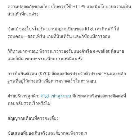
ความปลอดภัยของเว็บ: เว็บควรใช้ HTTPS และมีนโยบายความเป็น
ส่วนตัวที่กระจ่าง
ข้อแม้ของโปรโมชั่น: อ่านกฎระเบียบของ k1gt เครดิตฟรี ให้
รอบคอบ—ยอดเทิร์น เกมที่นับเทิร์น และก็ข้อแม้การถอน
วิถีทางฝาก-ถอน: พิจารณาว่ารองรับแบงค์หรือ e-wallet ที่สบาย
และก็มีค่าขนบธรรมเนียมประเพณีแน่ชัด
การยืนยันตัวตน (KYC): จัดแจงบัตรประจำตัวประชาชนและหลัก
ฐานที่อยู่ไว้ล่วงหน้าเพื่อความรวดเร็วในการถอน
ฝ่ายบริการลูกค้า:
k1gt เข้าสู่ระบบ
มีแชทสดหรือช่องทางติดต่อที่
ตอบกลับรวดเร็วหรือไม่
สัญญาณเตือนที่ควรจะเลี่ยง
ข้อเสนอที่มองเกินจริงและก็ยากจะพิจารณา