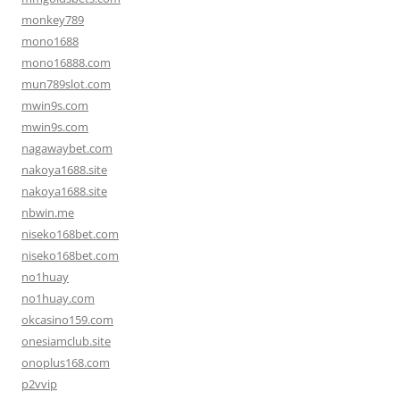
monkey789
mono1688
mono16888.com
mun789slot.com
mwin9s.com
mwin9s.com
nagawaybet.com
nakoya1688.site
nakoya1688.site
nbwin.me
niseko168bet.com
niseko168bet.com
no1huay
no1huay.com
okcasino159.com
onesiamclub.site
onoplus168.com
p2vvip