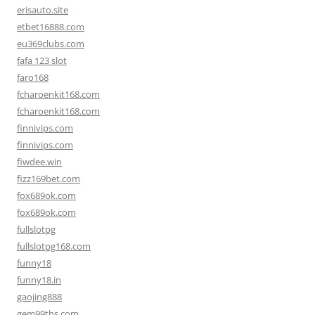
erisauto.site
etbet16888.com
eu369clubs.com
fafa 123 slot
faro168
fcharoenkit168.com
fcharoenkit168.com
finnivips.com
finnivips.com
fiwdee.win
fizz169bet.com
fox689ok.com
fox689ok.com
fullslotpg
fullslotpg168.com
funny18
funny18.in
gaojing888
gem99ths.com