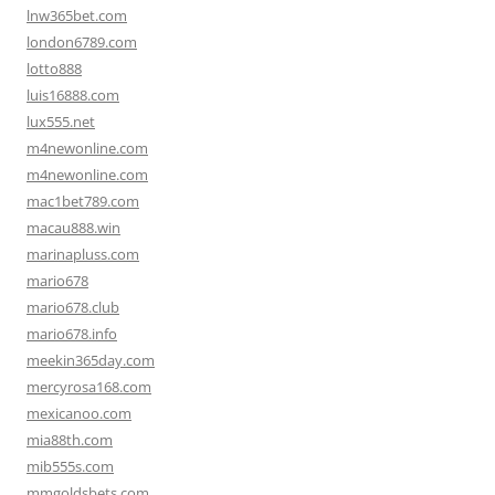
lnw365bet.com
london6789.com
lotto888
luis16888.com
lux555.net
m4newonline.com
m4newonline.com
mac1bet789.com
macau888.win
marinapluss.com
mario678
mario678.club
mario678.info
meekin365day.com
mercyrosa168.com
mexicanoo.com
mia88th.com
mib555s.com
mmgoldsbets.com