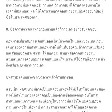
ผ่านวิถีทางที่แพลตฟอร์มกำหนด ถ้าหากยังมิได้รับคำตอบภายใน
เวลาที่สมเหตุสมผล ให้ใคร่ครวญติดต่อหน่วยงานคุ้มครองปกป้องผู้
ซื้อในประเทศของคุณ
8. ข้อควรพิจารณาทางกฎหมายแล้วก็การเล่นอย่างรับผิดชอบ
กฎหมายเกี่ยวกับการเดิมพันออนไลน์ต่างกันในแต่ละประเทศ ก่อน
เล่นตรวจตราข้อกำหนดกฎหมายในพื้นที่ของคุณ ถ้าการเล่นเริ่มส่ง
ผลเสียต่อชีวิตประจำวัน ให้ขอความช่วยเหลือจากหน่วยงาน
สนับสนุนการควบคุมการเดิมพันและก็พิเคราะห์ใช้วัสดุล็อกการเข้า
ถึงหรือระบุเพดานการเล่น
บทสรุป: เล่นอย่างชาญฉลาดแล้วก็รับผิดชอบ
สรุปเป็น k1gt บางทีอาจเป็นแหล่งบันเทิงที่ให้ทั้งโปรโมชั่นและช่อง
ทางได้กำไร แต่ว่าสิ่งสำคัญเป็นต้องอ่านข้อตกลงก่อนรับโบนัส
กำหนดแผนการเงิน และเลือกผู้ให้บริการที่น่าไว้ใจ แม้คุณปฏิบัติ
ตามหนทางในเนื้อหานี้ คุณจะสามารถสมัครได้โดยสวัสดิภาพ