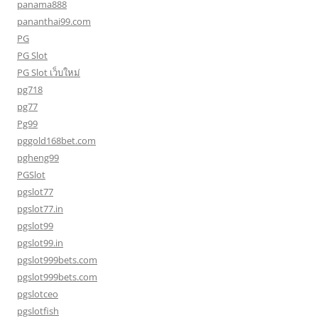
panama888
pananthai99.com
PG
PG Slot
PG Slot เว็บใหม่
pg718
pg77
Pg99
pggold168bet.com
pgheng99
PGSlot
pgslot77
pgslot77.in
pgslot99
pgslot99.in
pgslot999bets.com
pgslot999bets.com
pgslotceo
pgslotfish