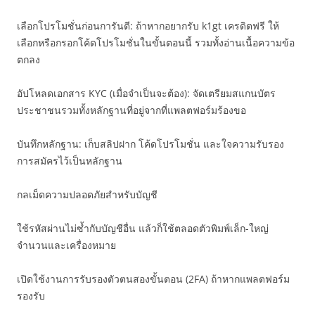
เลือกโปรโมชั่นก่อนการันตี: ถ้าหากอยากรับ k1gt เครดิตฟรี ให้
เลือกหรือกรอกโค้ดโปรโมชั่นในขั้นตอนนี้ รวมทั้งอ่านเนื้อความข้อ
ตกลง
อัปโหลดเอกสาร KYC (เมื่อจำเป็นจะต้อง): จัดเตรียมสแกนบัตร
ประชาชนรวมทั้งหลักฐานที่อยู่จากที่แพลตฟอร์มร้องขอ
บันทึกหลักฐาน: เก็บสลิปฝาก โค้ดโปรโมชั่น และใจความรับรอง
การสมัครไว้เป็นหลักฐาน
กลเม็ดความปลอดภัยสำหรับบัญชี
ใช้รหัสผ่านไม่ซ้ำกับบัญชีอื่น แล้วก็ใช้ตลอดตัวพิมพ์เล็ก-ใหญ่
จำนวนและเครื่องหมาย
เปิดใช้งานการรับรองตัวตนสองขั้นตอน (2FA) ถ้าหากแพลตฟอร์ม
รองรับ