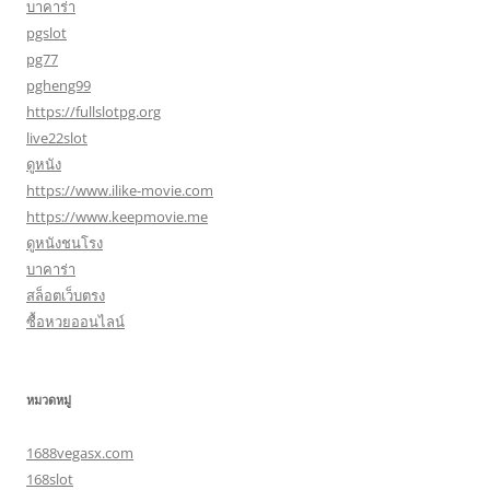
บาคาร่า
pgslot
pg77
pgheng99
https://fullslotpg.org
live22slot
ดูหนัง
https://www.ilike-movie.com
https://www.keepmovie.me
ดูหนังชนโรง
บาคาร่า
สล็อตเว็บตรง
ซื้อหวยออนไลน์
หมวดหมู่
1688vegasx.com
168slot