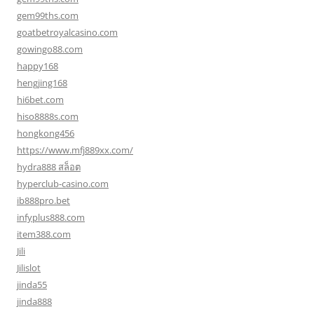
gem99ths.com
goatbetroyalcasino.com
gowingo88.com
happy168
hengjing168
hi6bet.com
hiso8888s.com
hongkong456
https://www.mfj889xx.com/
hydra888 สล็อต
hyperclub-casino.com
ib888pro.bet
infyplus888.com
item388.com
Jili
Jilislot
jinda55
jinda888