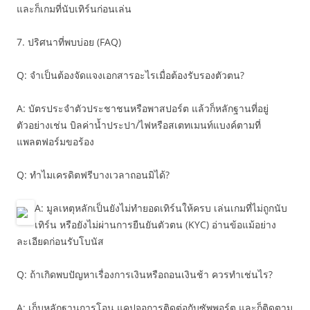
และก็เกมที่นับเทิร์นก่อนเล่น
7. ปริศนาที่พบบ่อย (FAQ)
Q: จำเป็นต้องจัดแจงเอกสารอะไรเมื่อต้องรับรองตัวตน?
A: บัตรประจำตัวประชาชนหรือพาสปอร์ต แล้วก็หลักฐานที่อยู่
ตัวอย่างเช่น บิลค่าน้ำประปา/ไฟหรือสเตทเมนท์แบงค์ตามที่
แพลตฟอร์มขอร้อง
Q: ทำไมเครดิตฟรีบางเวลาถอนมิได้?
A: มูลเหตุหลักเป็นยังไม่ทำยอดเทิร์นให้ครบ เล่นเกมที่ไม่ถูกนับ
เทิร์น หรือยังไม่ผ่านการยืนยันตัวตน (KYC) อ่านข้อแม้อย่าง
ละเอียดก่อนรับโบนัส
Q: ถ้าเกิดพบปัญหาเรื่องการเงินหรือถอนเงินช้า ควรทำเช่นไร?
A: เก็บหลักฐานการโอน แคปจอการติดต่อกับซัพพอร์ต และก็ติดตาม