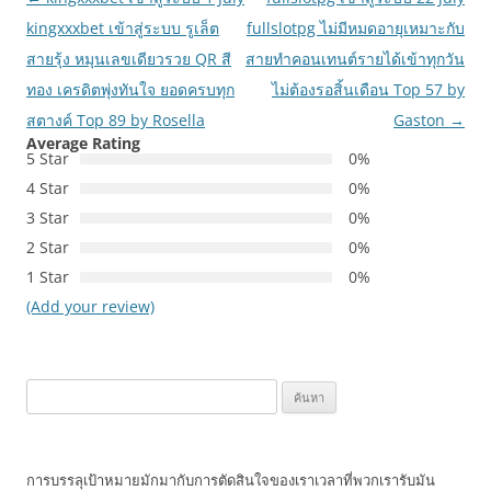
นำทาง
kingxxxbet เข้าสู่ระบบ รูเล็ต
fullslotpg ไม่มีหมดอายุเหมาะกับ
เรื่อง
สายรุ้ง หมุนเลขเดียวรวย QR สี
สายทำคอนเทนต์รายได้เข้าทุกวัน
ทอง เครดิตพุ่งทันใจ ยอดครบทุก
ไม่ต้องรอสิ้นเดือน Top 57 by
สตางค์ Top 89 by Rosella
Gaston
→
Average Rating
5 Star
0%
4 Star
0%
3 Star
0%
2 Star
0%
1 Star
0%
(Add your review)
ค้นหา
สำหรับ:
การบรรลุเป้าหมายมักมากับการตัดสินใจของเราเวลาที่พวกเรารับมัน