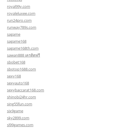
royal99y.com
royaleluxee.com
run24pro.com
runway789s.com
sagame
sagame168
sagame168th.com
sawan888 เครดิตฟรี
sbobet168
sbotop1688.com
sexy168
sexyauto168
sexybaccarat168.com
shinobi24hr.com
sing55fun.com
six9game
sky2899.com
sl99games.com