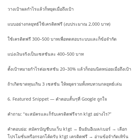
วางเป้าผลกำไรแล้วก็หยุดเมื่อถึงเป้า
แบบอย่างกลยุทธ์ใช้เครดิตฟรี (งบประมาณ 2,000 บาท)
ใช้เครดิตฟรี 300–500 บาทเพื่อทดสอบระบบและก็ข้อจำกัด
แบ่งเงินจริงเป็นเซสชันละ 400–500 บาท
ตั้งเป้าหมายกำไรต่อเซสชัน 20–30% แล้วก็ถอนนิดหน่อยเมื่อถึงเป้า
ถ้าเกิดขาดทุนเกิน 3 เซสชัน ให้หยุดรวมทั้งทบทวนกลยุทธ์เล่น
6. Featured Snippet — คำตอบสั้นๆที่ Google ถูกใจ
คำถาม: “จะสมัครและก็รับเครดิตฟรีจาก k1gt อย่างไร?”
คำตอบย่อ: สมัครบัญชีบนเว็บ k1gt → ยืนยันอีเมล/เบอร์ → เลือก
โปรโมชั่นหรือกรอกโค้ดรับ k1gt เครดิตฟรี → อ่านข้อจำกัดเทิร์น