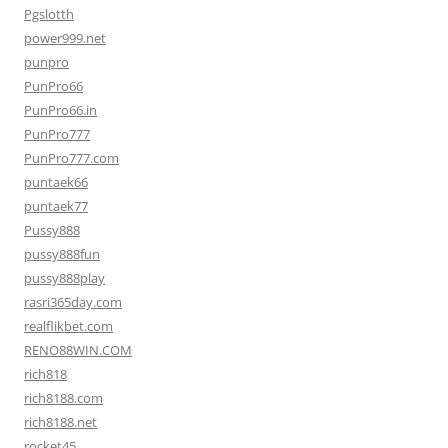
Pgslotth
power999.net
punpro
PunPro66
PunPro66.in
PunPro777
PunPro777.com
puntaek66
puntaek77
Pussy888
pussy888fun
pussy888play
rasri365day.com
realflikbet.com
RENO88WIN.COM
rich818
rich8188.com
rich8188.net
rocket45