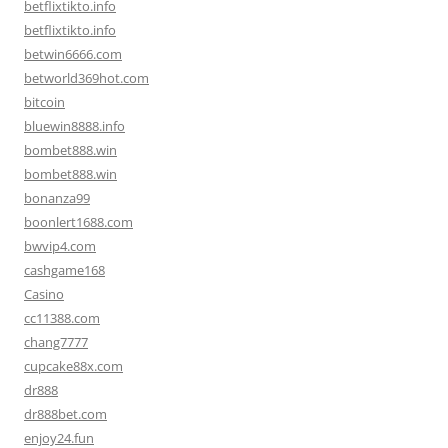
betflixtikto.info
betflixtikto.info
betwin6666.com
betworld369hot.com
bitcoin
bluewin8888.info
bombet888.win
bombet888.win
bonanza99
boonlert1688.com
bwvip4.com
cashgame168
Casino
cc11388.com
chang7777
cupcake88x.com
dr888
dr888bet.com
enjoy24.fun