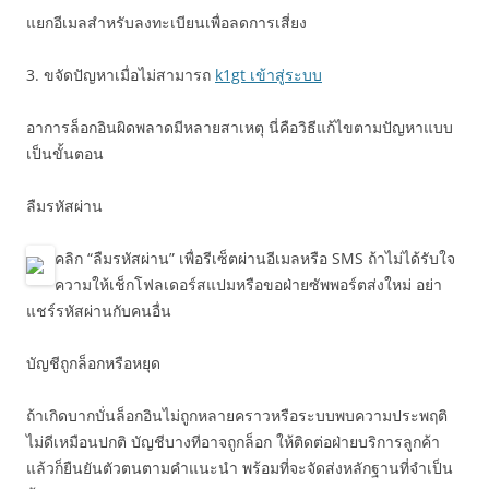
แยกอีเมลสำหรับลงทะเบียนเพื่อลดการเสี่ยง
3. ขจัดปัญหาเมื่อไม่สามารถ
k1gt เข้าสู่ระบบ
อาการล็อกอินผิดพลาดมีหลายสาเหตุ นี่คือวิธีแก้ไขตามปัญหาแบบ
เป็นขั้นตอน
ลืมรหัสผ่าน
คลิก “ลืมรหัสผ่าน” เพื่อรีเซ็ตผ่านอีเมลหรือ SMS ถ้าไม่ได้รับใจ
ความให้เช็กโฟลเดอร์สแปมหรือขอฝ่ายซัพพอร์ตส่งใหม่ อย่า
แชร์รหัสผ่านกับคนอื่น
บัญชีถูกล็อกหรือหยุด
ถ้าเกิดบากบั่นล็อกอินไม่ถูกหลายคราวหรือระบบพบความประพฤติ
ไม่ดีเหมือนปกติ บัญชีบางทีอาจถูกล็อก ให้ติดต่อฝ่ายบริการลูกค้า
แล้วก็ยืนยันตัวตนตามคำแนะนำ พร้อมที่จะจัดส่งหลักฐานที่จำเป็น