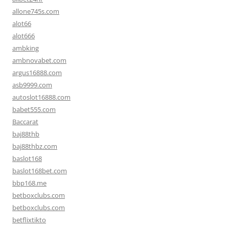
allone745s.com
alot66
alot666
ambking
ambnovabet.com
argus16888.com
asb9999.com
autoslot16888.com
babet555.com
Baccarat
baj88thb
baj88thbz.com
baslot168
baslot168bet.com
bbp168.me
betboxclubs.com
betboxclubs.com
betflixtikto