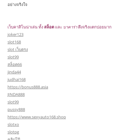
อย่างจริงใจ
เว็บคาสิโนน่าเล่น ทั้ง
สล็อต
และ
บาคาร่า
ตึงจริงแตกบ่อยมาก
joker123
slot168
slot เว็บตรง
slot99
สล็อต66
jinda44
judhai168
https://bonus888.asia
JINDA888
slot99
pussy888
https://www.sexyauto168.shop
slotxo
slotpg
คลิปโป๊