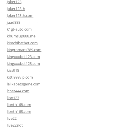
Joker123
joker123th
Joker123th.com
juad888
k1gt-auto.com
khumsup888.me
kimchibetbet.com
kingromans789.com
kingxxxbet123.com
kingxxxbet123.com
kiss918
kitti999vip.com
lalikabetsgame.com
lcbet444.com
lion123
lionth168.com
lionth168.com
live22
live22slot