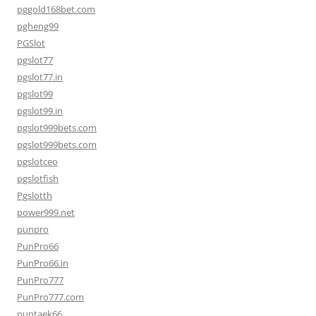
pggold168bet.com
pgheng99
PGSlot
pgslot77
pgslot77.in
pgslot99
pgslot99.in
pgslot999bets.com
pgslot999bets.com
pgslotceo
pgslotfish
Pgslotth
power999.net
punpro
PunPro66
PunPro66.in
PunPro777
PunPro777.com
puntaek66