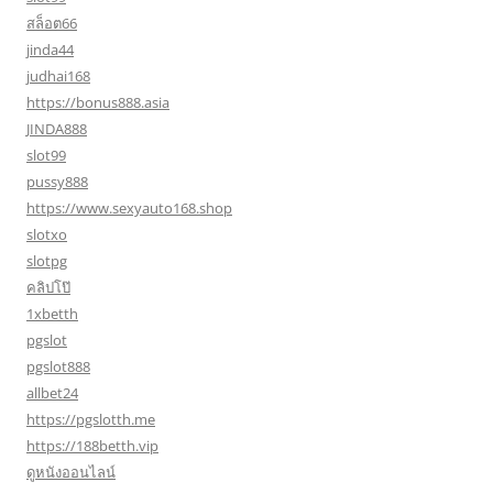
สล็อต66
jinda44
judhai168
https://bonus888.asia
JINDA888
slot99
pussy888
https://www.sexyauto168.shop
slotxo
slotpg
คลิปโป๊
1xbetth
pgslot
pgslot888
allbet24
https://pgslotth.me
https://188betth.vip
ดูหนังออนไลน์