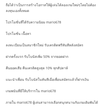
ถือได้ว่าเป็นการสร้างโอกาสให้ผู้เล่นได้ลองเกมใหม่ๆโดยไม่ต้อง
ลงทุนเองทั้งหมด
โปรโมชั่นที่ได้รับความนิยม mario678
โปรโมชั่น เนื้อหา
ลงทะเบียนเป็นสมาชิกใหม่ รับเครดิตฟรีทันทีหลังสมัคร
ฝากครั้งแรก รับโบนัสเพิ่ม 50% จากยอดฝาก
คืนยอดเสีย คืนเครดิตสูงสุด 10% ทุกสัปดาห์
แนะนำเพื่อน รับโบนัสในทันทีเมื่อเพื่อนสมัครแล้วก็ฝากเงิน
เกมพนันที่มีให้บริการใน mario678
ภายใน mario678 ผู้เล่นสามารถเลือกสนุกสนานกับเกมเดิมพันได้