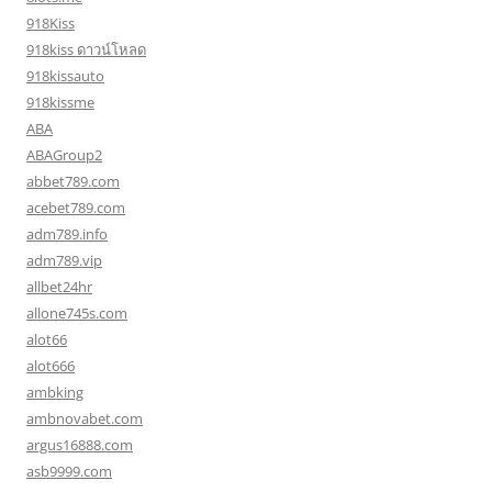
918Kiss
918kiss ดาวน์โหลด
918kissauto
918kissme
ABA
ABAGroup2
abbet789.com
acebet789.com
adm789.info
adm789.vip
allbet24hr
allone745s.com
alot66
alot666
ambking
ambnovabet.com
argus16888.com
asb9999.com