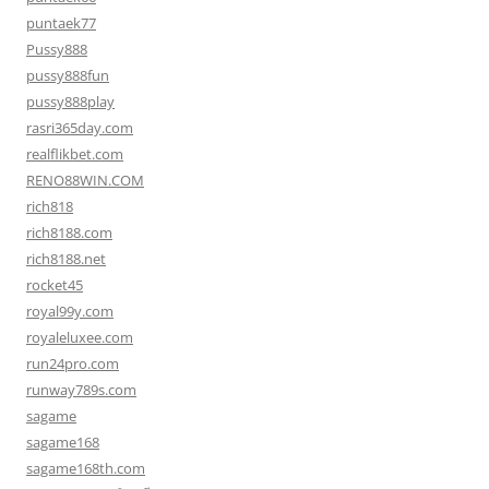
puntaek77
Pussy888
pussy888fun
pussy888play
rasri365day.com
realflikbet.com
RENO88WIN.COM
rich818
rich8188.com
rich8188.net
rocket45
royal99y.com
royaleluxee.com
run24pro.com
runway789s.com
sagame
sagame168
sagame168th.com