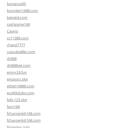
bonanza99
boonlert1688.com
bwvip4.com
cashgame168
Casino
cc11388.com
chang7777
cupcake88x.com
dr888
dr888bet.com
enjoy24.fun
erisauto.site
etbet16888.com
eu369clubs.com
fafa 123 slot
faro168
fcharoenkit168.com
fcharoenkit168.com
finnivips.com