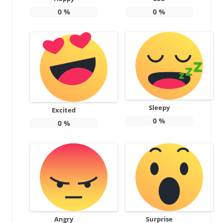
0
%
0
%
Sleepy
Excited
0
%
0
%
Angry
Surprise