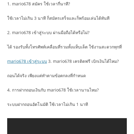
1. mario678 สมัคร ใช้เวลากี่นาที?
ใช้เวลาไม่เกิน 3 นาที ก็สมัครเสร็จและก็พร้อมเล่นได้ทันที
2. mario678 เข้าสู่ระบบ ผ่านมือถือได้หรือไม่?
ได้ รองรับทั้งโทรศัพท์เคลื่อนที่รวมทั้งแท็บเล็ต ใช้งานสะดวกทุกที่
mario678 เข้าสู่ระบบ
3. mario678 เครดิตฟรี เบิกเงินได้ไหม?
ถอนได้จริง เพียงแต่ทำตามข้อตกลงที่กำหนด
4. การฝากถอนเงินกับ mario678 ใช้เวลานานไหม?
ระบบฝากถอนอัตโนมัติ ใช้เวลาไม่เกิน 1 นาที