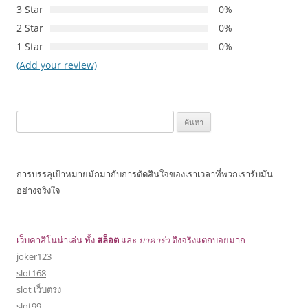
3 Star
0%
2 Star
0%
1 Star
0%
(Add your review)
ค้นหา
สำหรับ:
การบรรลุเป้าหมายมักมากับการตัดสินใจของเราเวลาที่พวกเรารับมัน
อย่างจริงใจ
เว็บคาสิโนน่าเล่น ทั้ง
สล็อต
และ
บาคาร่า
ตึงจริงแตกบ่อยมาก
joker123
slot168
slot เว็บตรง
slot99