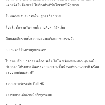
แจกจริง ไม่ต้องแชร์ ไม่ต้องทำเทิร์นโอเวอร์ให้ยุ่งยาก
โบนัสต้อนรับสมาชิกใหม่สูงสุดถึง 100%
โปรโมชั่นรายวันรวมทั้งรายสัปดาห์จัดเต็ม
คืนยอดเสียรวมทั้งระบบสะสมแต้มแลกของรางวัล
3. เกมคาสิโนครบทุกประเภท
ไม่ว่าจะเป็น บาคาร่า สล็อต รูเล็ต ไฮโล หรือเกมยิงปลา ทุกเกมใน
rich818 ได้รับการคัดสรรจากค่ายเกมชั้นนำระดับนานาชาติ พร้อม
ระบบทดสอบเล่นฟรี
ระบบภาพชัดระดับ Full HD
รองรับการเล่นผ่านมือถือทุกระบบ