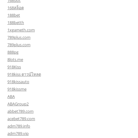
168slot
168สล็อต
188bet
188betth
1xgameth.com
789plus.com
789plus.com
888pg
8lots.me
918Kiss
918kiss ดาวน์โหลด
918kissauto
918kissme
ABA
ABAGroup2
abbet789.com
acebet789.com
adm789.info
adm789.vip