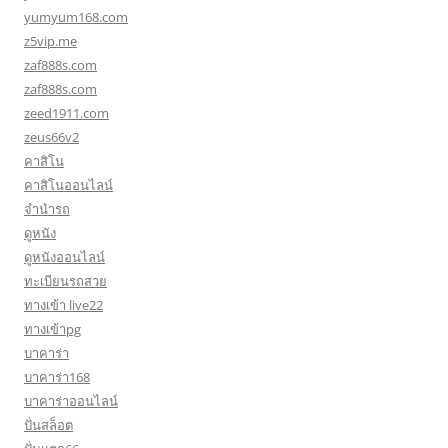
yumyum168.com
z5vip.me
zaf888s.com
zaf888s.com
zeed1911.com
zeus66v2
คาสิโน
คาสิโนออนไลน์
จำนำรถ
ดูหนัง
ดูหนังออนไลน์
ทะเบียนรถสวย
ทางเข้า live22
ทางเข้าpg
บาคาร่า
บาคาร่า168
บาคาร่าออนไลน์
ปั่นสล็อต