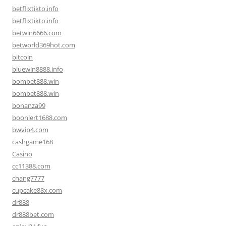
betflixtikto.info
betflixtikto.info
betwin6666.com
betworld369hot.com
bitcoin
bluewin8888.info
bombet888.win
bombet888.win
bonanza99
boonlert1688.com
bwvip4.com
cashgame168
Casino
cc11388.com
chang7777
cupcake88x.com
dr888
dr888bet.com