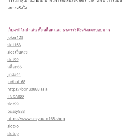
การบรรลุเป้าหมายมักมากับการตัดสินใจของเราเวลาที่พวกเรารับมัน
อย่างจริงใจ
เว็บคาสิโนน่าเล่น ทั้ง
สล็อต
และ
บาคาร่า
ตึงจริงแตกบ่อยมาก
joker123
slot168
slot เว็บตรง
slot99
สล็อต66
jinda44
judhai168
https://bonus888.asia
JINDA888
slot99
pussy888
https://www.sexyauto168.shop
slotxo
slotpg