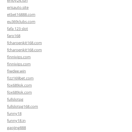
enjoy24.fun
erisauto.site
etbet16888.com
eu369clubs.com
fafa 123 slot
faro168
fcharoenkit168.com
fcharoenkit168.com
finnivips.com
finnivips.com
fiwdee.win
fizz169bet.com
fox689ok.com
fox689ok.com
fullslotpg
fullslotpg168.com
funny18
funny18.in
gaojing888