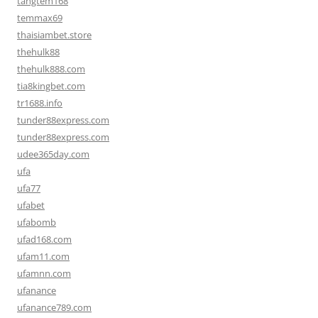
tangtem168
temmax69
thaisiambet.store
thehulk88
thehulk888.com
tia8kingbet.com
tr1688.info
tunder88express.com
tunder88express.com
udee365day.com
ufa
ufa77
ufabet
ufabomb
ufad168.com
ufam11.com
ufamnn.com
ufanance
ufanance789.com