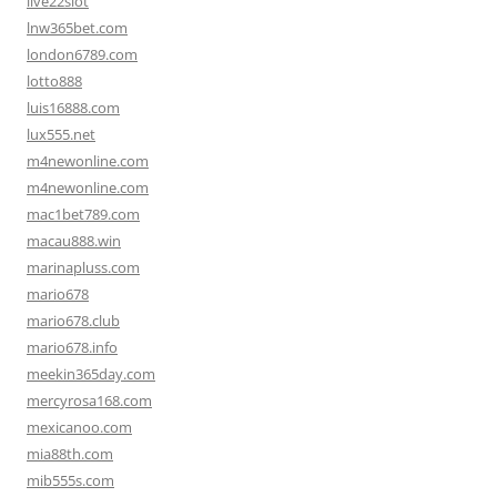
live22slot
lnw365bet.com
london6789.com
lotto888
luis16888.com
lux555.net
m4newonline.com
m4newonline.com
mac1bet789.com
macau888.win
marinapluss.com
mario678
mario678.club
mario678.info
meekin365day.com
mercyrosa168.com
mexicanoo.com
mia88th.com
mib555s.com