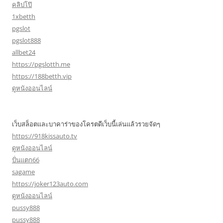
คลิปโป๊
1xbetth
pgslot
pgslot888
allbet24
https://pgslotth.me
https://188betth.vip
ดูหนังออนไลน์
เว็บสล็อตและบาคาร่าของโครตดีเว็บนี้เล่นแล้วรวยจัดๆ
https://918kissauto.tv
ดูหนังออนไลน์
ปั่นแตก66
sagame
https://joker123auto.com
ดูหนังออนไลน์
pussy888
pussy888