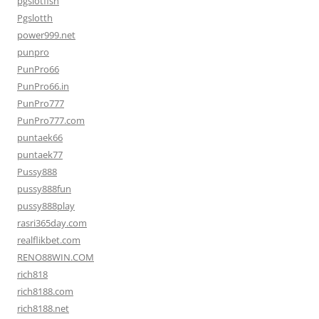
pgslotfish
Pgslotth
power999.net
punpro
PunPro66
PunPro66.in
PunPro777
PunPro777.com
puntaek66
puntaek77
Pussy888
pussy888fun
pussy888play
rasri365day.com
realflikbet.com
RENO88WIN.COM
rich818
rich8188.com
rich8188.net