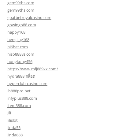
gem99ths.com
gem99ths.com
goatbetroyalcasino.com
gowingo88.com
happy168
hengjing168
hi6bet.com
hiso8888s.com
hongkong456
https://www.mfj889xx.com/
hydra888 สล็อต
hyperclub-casino.com
ib888pro.bet
infyplus888.com
item388.com
Jili
Jilislot
jinda55
jinda888