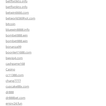
betflixtikto.info
betflixtikto.info
betwin6666.com
betworld369hot.com
bitcoin
bluewin8888.info
bombet888.win
bombet888.win
bonanza99
boonlert1688.com
bwvip4.com
cashgame168
Casino
cc11388.com
chang7777
cupcake88x.com
dr888
dr888bet.com
enjoy24.fun