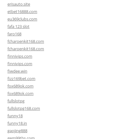
erisauto.site
etbet16888.com
eu369clubs.com
fafa 123 slot
faro168
fcharoenkit168.com
fcharoenkit168.com
finnivips.com
finnivips.com
fiwdee.win
fizz169bet.com
fox689ok.com
fox689ok.com
fullslotpg
fullslotpg168.com
funny18
funny18.in
gaojing888
gem99ths.com