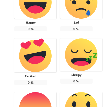
Happy
Sad
0
%
0
%
Sleepy
Excited
0
%
0
%