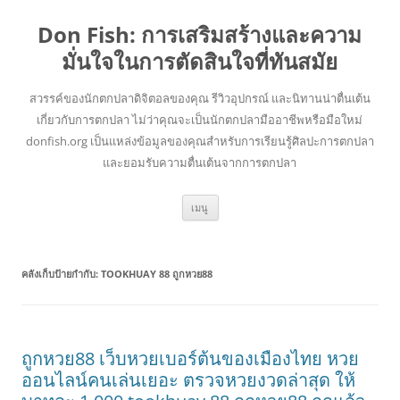
Don Fish: การเสริมสร้างและความ
มั่นใจในการตัดสินใจที่ทันสมัย
สวรรค์ของนักตกปลาดิจิตอลของคุณ รีวิวอุปกรณ์ และนิทานน่าตื่นเต้น
เกี่ยวกับการตกปลา ไม่ว่าคุณจะเป็นนักตกปลามืออาชีพหรือมือใหม่
donfish.org เป็นแหล่งข้อมูลของคุณสำหรับการเรียนรู้ศิลปะการตกปลา
และยอมรับความตื่นเต้นจากการตกปลา
ข้าม
เมนู
ไป
ยัง
เนื้อหา
คลังเก็บป้ายกำกับ:
TOOKHUAY 88 ถูกหวย88
ถูกหวย88 เว็บหวยเบอร์ต้นของเมืองไทย หวย
ออนไลน์คนเล่นเยอะ ตรวจหวยงวดล่าสุด ให้