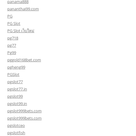
panama888
pananthai99.com
PG
PG Slot
PG Slot เว็บใหม่
pg718
pg77
Pg99
pggold168bet.com
pgheng99
PGSlot
pgslot77
pgslot77.in
pgslot99
pgslot99.in
pgslot999bets.com
pgslot999bets.com
pgslotceo
pgslotfish