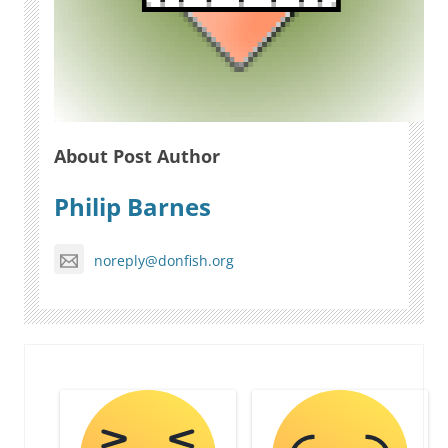
About Post Author
Philip Barnes
noreply@donfish.org