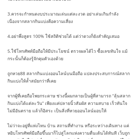
3.ควรจะกำหนดงบประมาณเล่นแต่ละงวด อย่าเล่นเกินกำลัง
เนื่องจากสลากกินแบ่งคือความเสี่ยง
4.อย่าพึ่งสูตร 100% ใช้สถิติช่วยได้ แต่ว่าดวงก็ยังสำคัญเสมอ
5.ใช้โทรศัพท์มือถือให้มีประโยชน์ ตรวจผลได้ไว ซื้อเลขทันใจ แม้
กระนั้นก็ต้องรู้จักคุมตัวเองด้วย
ถูกหวย88 สลากกินแบ่งออนไลน์บนมือถือ แปลงประสบการณ์สลาก
กินแบ่งให้ล้ำสมัยกว่าที่เคย
จากผู้ที่เคยถือโพยกระดาษ ช่วงนี้ผมกลายเป็นผู้ที่สามารถ “ลุ้นสลาก
กินแบ่งได้แต่ละวัน” เพียงแค่ปลายนิ้วสัมผัส ความสบาย เร็วทันใจ
ไม่มีอันตราย แล้วก็อิสระ เป็นสิ่งที่หวยออนไลน์มอบให้
ไม่ว่าจะอยู่ที่แห่งไหน บ้าน สถานที่ทำงาน หรือระหว่างเดินทาง แค่
หยิบโทรศัพท์มือถือขึ้นมาก็ไปสู่โลกแห่งความตื่นเต้นได้ทันที เว็บถูก