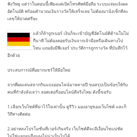
ฟังวิทยุ แต่ว่าในตอนนี้เพียงแค่เปิดโทรศัพท์มือถือ ระบบแจ่มแจ้งผล
อัตโนมัติ พร้อมคำนวณเงินรางวัลให้เสร็จเลย ไม่ต้องมานั่งเช็กทีละ
เลขให้ปวดศรีษะ
แล้วก็ถ้าถูกเบอร์ เงินก็จะเข้าบัญชีอัตโนมัติด้านในไม่
กี่นาที ไม่ต้องคอยรับเงินจากเจ้ามือหรือเดินทางไป
ไหน แถมยังมีฟีเจอร์ ประวัติการถูกรางวัล ที่บันทึกไว้
อีกด้วย
ประสบการณ์ที่อยากแชร์ให้มือใหม่
จากที่ผมเล่นสลากกินแบ่งออนไลน์มาหลายปี ขอสรุปเป็นข้อๆให้กับ
คนที่กำลังลังเลว่า ลอตเตอรี่ออนไลน์ดีจริงไหม ดังนี้ขอรับ
1.เลือกเว็บไซต์ที่น่าไว้ใจเท่านั้น ดูรีวิว มองอายุของเว็บไซต์ และก็
วิถีทางติดต่อ
2.อย่าหลงโปรโมชั่นที่เวอร์เกินจริง เว็บไซต์ดีจะมีเงื่อนไขแน่ชัด
ไม่ใช่แจกจนถึงมองไม่น่าเป็นไปได้