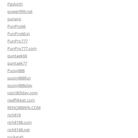
Pgslotth
power999.net
punpro
PunPro66
PunPro66.in
PunPro777
PunPro777.com
puntaek66
puntaek77
Pussy888
pussy888fun
pussy888play
rasri365day.com
realflikbet.com
RENO88WIN.COM
rich818
rich8188.com
rich8188.net
rocket45