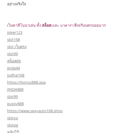
อย่างจริงใจ
เว็บคาสิโนน่าเล่น ทั้ง
สล็อต
และ
บาคาร่า
ตึงจริงแตกบ่อยมาก
joker123
slot168
slot เว็บตรง
slot99
สล็อต66
jinda44
judhai168
https://bonus888.asia
JINDA888
slot99
pussy888
https://www.sexyauto168.shop
slotxo
slotpg
คลิปโป๊