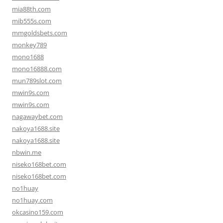
mia88th.com
mib555s.com
mmgoldsbets.com
monkey789
mono1688
mono16888.com
mun789slot.com
mwin9s.com
mwin9s.com
nagawaybet.com
nakoya1688.site
nakoya1688.site
nbwin.me
niseko168bet.com
niseko168bet.com
no1huay
no1huay.com
okcasino159.com