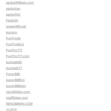
pgslot999bets.com
pgslotceo
pgslotfish
Pgslotth
power999.net
punpro
PunPro66
PunPro66.in
PunPro777
PunPro777.com
puntaek66
puntaek77
Pussy888
pussy888fun
pussy888play
rasri365day.com
realflikbet.com
RENO88WIN.COM
rich818