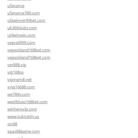
ufanance
ufanance789.com
ufawinner99bet.com
uk369clubs.com
ut9winwin.com
veera6999.com
vegasisland168bet.com
vegasisland168bet.com
ver888.vip
vip168sa
vipmgm8.net
vvip16688.com
we789s.com
westbluez168bet.com
winherovip.com
www.tuktukth.us
xin88
xpay88game.com