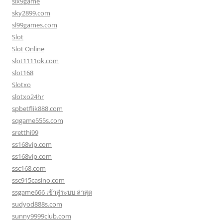
six9game
sky2899.com
sl99games.com
Slot
Slot Online
slot1111ok.com
slot168
Slotxo
slotxo24hr
spbetflik888.com
sqgame555s.com
sretthi99
ss168vip.com
ss168vip.com
ssc168.com
ssc915casino.com
ssgame666 เข้าสู่ระบบ ล่าสุด
sudyod888s.com
sunny9999club.com