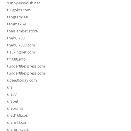
sunny9999club.net
t88golds.com
tangtem168
temmax69
thaisiambet.store
thehulk88
thehulk888.com
tia8kingbet.com
tr1688.info
tunder88express.com
tunder88express.com
udee365day.com
ufa
ufa77
ufabet
ufabomb
ufad168.com
ufam11.com
ufamnn.com