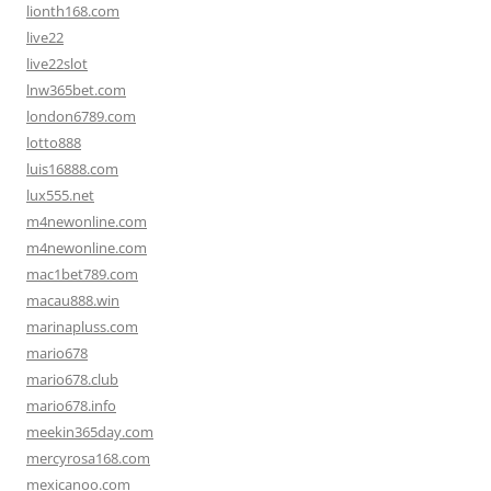
lionth168.com
live22
live22slot
lnw365bet.com
london6789.com
lotto888
luis16888.com
lux555.net
m4newonline.com
m4newonline.com
mac1bet789.com
macau888.win
marinapluss.com
mario678
mario678.club
mario678.info
meekin365day.com
mercyrosa168.com
mexicanoo.com