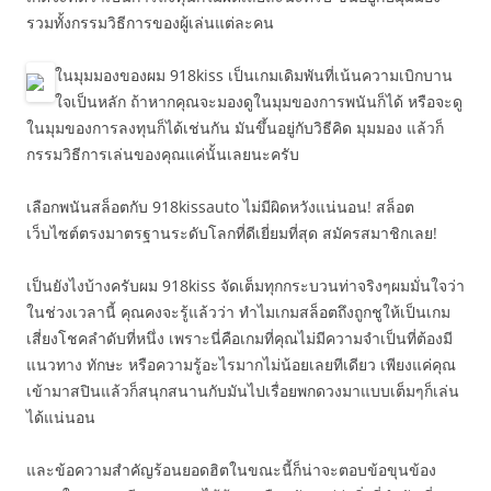
รวมทั้งกรรมวิธีการของผู้เล่นแต่ละคน
ในมุมมองของผม 918kiss เป็นเกมเดิมพันที่เน้นความเบิกบาน
ใจเป็นหลัก ถ้าหากคุณจะมองดูในมุมของการพนันก็ได้ หรือจะดู
ในมุมของการลงทุนก็ได้เช่นกัน มันขึ้นอยู่กับวิธีคิด มุมมอง แล้วก็
กรรมวิธีการเล่นของคุณแค่นั้นเลยนะครับ
เลือกพนันสล็อตกับ 918kissauto ไม่มีผิดหวังแน่นอน! สล็อต
เว็บไซต์ตรงมาตรฐานระดับโลกที่ดีเยี่ยมที่สุด สมัครสมาชิกเลย!
เป็นยังไงบ้างครับผม 918kiss จัดเต็มทุกกระบวนท่าจริงๆผมมั่นใจว่า
ในช่วงเวลานี้ คุณคงจะรู้แล้วว่า ทำไมเกมสล็อตถึงถูกชูให้เป็นเกม
เสี่ยงโชคลำดับที่หนึ่ง เพราะนี่คือเกมที่คุณไม่มีความจำเป็นที่ต้องมี
แนวทาง ทักษะ หรือความรู้อะไรมากไม่น้อยเลยทีเดียว เพียงแค่คุณ
เข้ามาสปินแล้วก็สนุกสนานกับมันไปเรื่อยพกดวงมาแบบเต็มๆก็เล่น
ได้แน่นอน
และข้อความสำคัญร้อนยอดฮิตในขณะนี้ก็น่าจะตอบข้อขุนข้อง