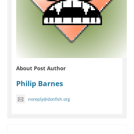
About Post Author
Philip Barnes
noreply@donfish.org