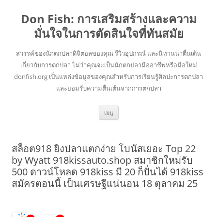
Don Fish: การเสริมสร้างและความ
มั่นใจในการตัดสินใจที่ทันสมัย
สวรรค์ของนักตกปลาดิจิตอลของคุณ รีวิวอุปกรณ์ และนิทานน่าตื่นเต้น
เกี่ยวกับการตกปลา ไม่ว่าคุณจะเป็นนักตกปลามืออาชีพหรือมือใหม่
donfish.org เป็นแหล่งข้อมูลของคุณสำหรับการเรียนรู้ศิลปะการตกปลา
และยอมรับความตื่นเต้นจากการตกปลา
ข้าม
เมนู
ไป
ยัง
เนื้อหา
สล็อต918 ยิงปลาแตกง่าย โบนัสเยอะ Top 22
by Wyatt 918kissauto.shop สมาชิกใหม่รับ
500 ดาวน์โหลด 918kiss มี 20 ก็ปั่นได้ 918kiss
สมัครตอนนี้ เป็นเศรษฐีแน่นอน 18 ตุลาคม 25