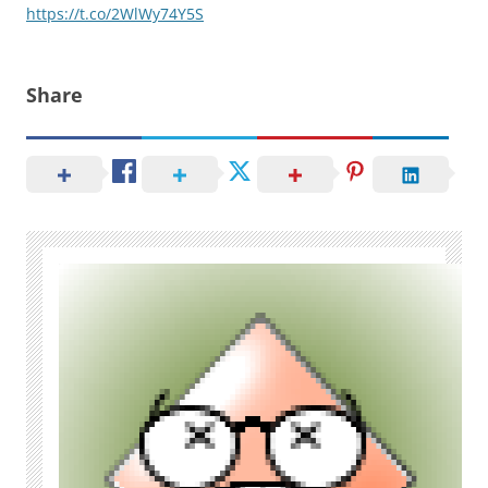
https://t.co/2WlWy74Y5S
Share