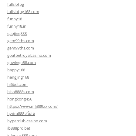
fullslotpg
fullslotpg168.com
funny18
funny18.in
gaojing888
gem99ths.com
gem99ths.com
goatbetroyalcasino.com
gowingo88.com
happy168
hengjing168
hi6bet.com
hiso8888s.com
hongkong456
https://www.mfj889xx.com/
hydra888 สล็อต
hyperclub-casino.com
ib888pro.bet
infyplus888.com