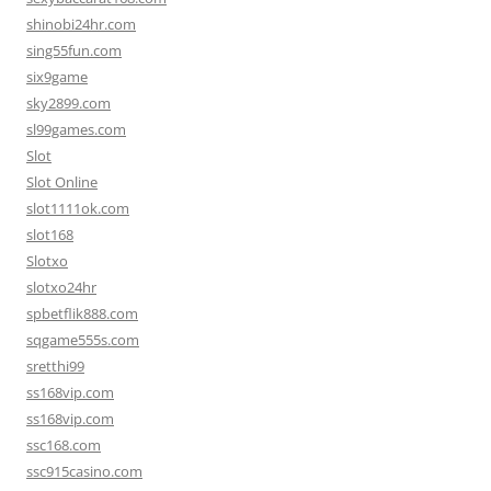
shinobi24hr.com
sing55fun.com
six9game
sky2899.com
sl99games.com
Slot
Slot Online
slot1111ok.com
slot168
Slotxo
slotxo24hr
spbetflik888.com
sqgame555s.com
sretthi99
ss168vip.com
ss168vip.com
ssc168.com
ssc915casino.com