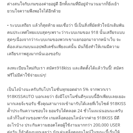
ต่างสนใจกับเกมของค่ายอยู่ดี อีกทั้งเกมที่มีอยู่จำนวนมากก็ยิ่งเย้า
ยวนใจความพึงพอใจได้อีกด้วย
• ระบบเสถียร แล้วก็สุดท้าย ผมเชื่อว่า นี่เป็นสิ่งที่มัดหัวใจนักเดิมพัน
คนประเทศไทยแบบสุดๆเพราะว่าระบบเกมของ 918 นั้นเสถียรแบบ
สุดๆเนื่องจากว่าระบบเกมของพวกเขาแยกออกมาจากหน้าเว็บ จะ
ต้องเล่นเกมบนแอปพลิเคชั่นเพียงแค่นั้น มันก็ยิ่งทำให้เกมมีความ
เสถียรภาพสูงมากนั่นเองขอรับ
ลงทะเบียนใหม่กับเรา สมัคร918kiss และติดตั้งได้แล้ววันนี้! สมัคร
ฟรีไม่มีค่าใช้จ่ายแน่ๆ!
เป็นไงบ้างนะครับกับโปรโมชั่นทุกยอดฝาก 5% จากพวกเรา
918KISSAUTO บอกเลยว่า ยังมีโปรโมชั่นดีๆแบบนี้อีกเพียบเลยเยอะ
มากเลยจ้ะขอรับ ซึ่งคุณสามารถเข้ามารับได้เลยที่เว็บไซต์ 918KISS
ค้ำประกันความชอบใจ ยอมรับได้ตลอด 24 ชั่วโมงแน่นอนนะครับ
แล้วก็ในส่วนของพาร์ท เกมสล็อตออนไลน์จากค่าย 918KISS มีดี
อะไรบ้าง ประกันความฮอตโดยผู้ใช้งานมากกว่า 200,000 USER
ต่อวัน ก็จำต้องบอกเลยว่า นักเล่นสล็อตออนไลน์ในขณะนี้เริ่มให้