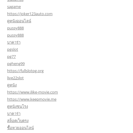
sagame
https://joker123auto.com
ดูหนังออนไลน์
pussy888
pussy888
บาคาร่า
pgslot
pg77
pgheng99
https://fullslotpg.org
live22slot
ดูหนัง
https://www.ilike-movie.com
https://www.keepmovie.me
ดูหนังชนโรง
บาคาร่า
สล็อตเว็บตรง
ซื้อหวยออนไลน์