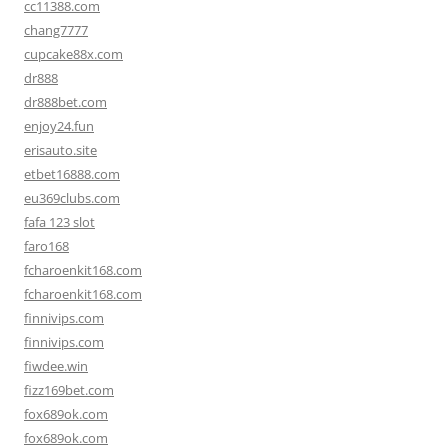
cc11388.com
chang7777
cupcake88x.com
dr888
dr888bet.com
enjoy24.fun
erisauto.site
etbet16888.com
eu369clubs.com
fafa 123 slot
faro168
fcharoenkit168.com
fcharoenkit168.com
finnivips.com
finnivips.com
fiwdee.win
fizz169bet.com
fox689ok.com
fox689ok.com