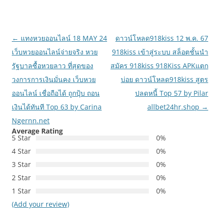
เมนู
←
แทงหวยออนไลน์ 18 MAY 24
ดาวน์โหลด918kiss 12 พ.ค. 67
นำทาง
เว็บหวยออนไลน์จ่ายจริง หวย
918kiss เข้าสู่ระบบ สล็อตชั้นนำ
เรื่อง
รัฐบาลซื้อหวยลาว ที่สุดของ
สมัคร 918kiss 918Kiss APKแตก
วงการการเงินมั่นคง เว็บหวย
บ่อย ดาวน์โหลด918kiss สูตร
ออนไลน์ เชื่อถือได้ ถูกปุ้บ ถอน
ปลดหนี้ Top 57 by Pilar
เงินได้ทันที Top 63 by Carina
allbet24hr.shop
→
Ngernn.net
Average Rating
5 Star
0%
4 Star
0%
3 Star
0%
2 Star
0%
1 Star
0%
(Add your review)