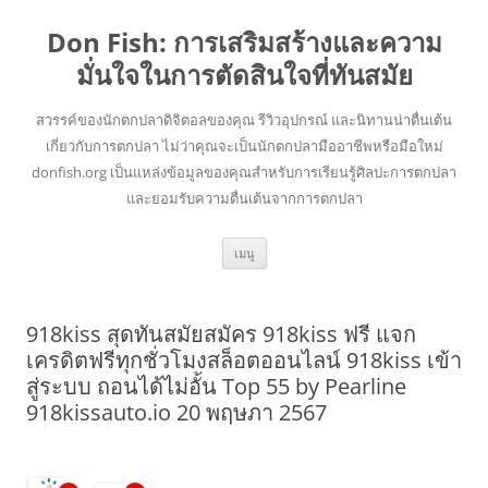
Don Fish: การเสริมสร้างและความ
มั่นใจในการตัดสินใจที่ทันสมัย
สวรรค์ของนักตกปลาดิจิตอลของคุณ รีวิวอุปกรณ์ และนิทานน่าตื่นเต้น
เกี่ยวกับการตกปลา ไม่ว่าคุณจะเป็นนักตกปลามืออาชีพหรือมือใหม่
donfish.org เป็นแหล่งข้อมูลของคุณสำหรับการเรียนรู้ศิลปะการตกปลา
และยอมรับความตื่นเต้นจากการตกปลา
ข้าม
เมนู
ไป
ยัง
เนื้อหา
918kiss สุดทันสมัยสมัคร 918kiss ฟรี แจก
เครดิตฟรีทุกชั่วโมงสล็อตออนไลน์ 918kiss เข้า
สู่ระบบ ถอนได้ไม่อั้น Top 55 by Pearline
918kissauto.io 20 พฤษภา 2567