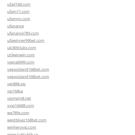
ufad168.com
ufam11.com
ufamnn.com
ufanance
ufanance789.com
ufawinner99bet.com
uk369clubs.com
ut9winwin.com
veera6999.com
vegasisland168bet.com
vegasisland168bet.com
ver888.vip
vip168sa
vipmgm8.net
vvip16688.com
we789s.com
westbluez168bet.com
winherovip.com
www.tuktukth.us