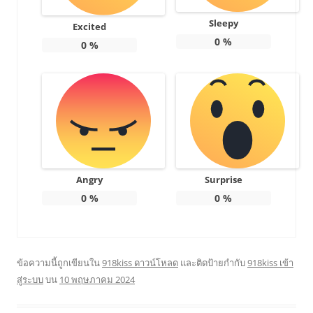
Sleepy
Excited
0
%
0
%
Angry
Surprise
0
%
0
%
ข้อความนี้ถูกเขียนใน
918kiss ดาวน์โหลด
และติดป้ายกำกับ
918kiss เข้า
สู่ระบบ
บน
10 พฤษภาคม 2024