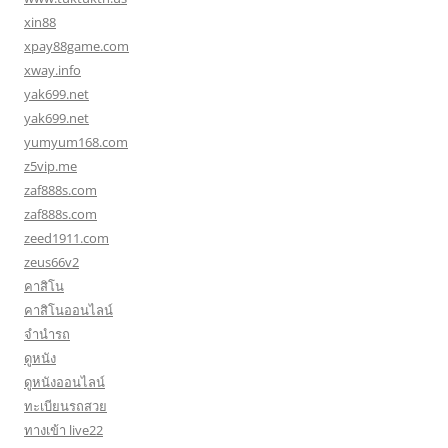
xin88
xpay88game.com
xway.info
yak699.net
yak699.net
yumyum168.com
z5vip.me
zaf888s.com
zaf888s.com
zeed1911.com
zeus66v2
คาสิโน
คาสิโนออนไลน์
จำนำรถ
ดูหนัง
ดูหนังออนไลน์
ทะเบียนรถสวย
ทางเข้า live22