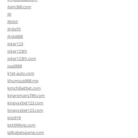
item388.com
Jili
Jilislot
jinda55
jinda888
Joker123
joker123th
Joker123th.com
juad888
k1gt-auto.com
khumsup888.me
kimchibetbet.com
kingromans789.com
kingxxxbet123.com
kingxxxbet123.com
kiss918
kitti999vip.com
lalikabetsgame.com