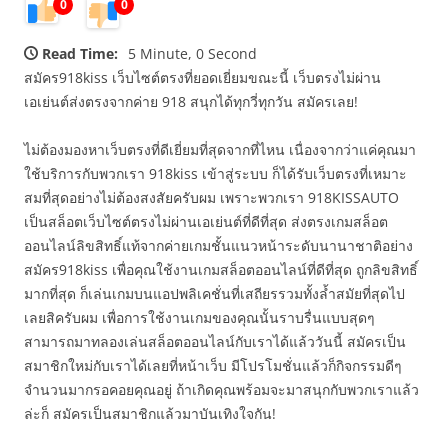
0
0
Read Time:
5 Minute, 0 Second
สมัคร918kiss เว็บไซต์ตรงที่ยอดเยี่ยมขณะนี้ เว็บตรงไม่ผ่าน
เอเย่นต์ส่งตรงจากค่าย 918 สนุกได้ทุกวี่ทุกวัน สมัครเลย!
ไม่ต้องมองหาเว็บตรงที่ดีเยี่ยมที่สุดจากที่ไหน เนื่องจากว่าแค่คุณมา
ใช้บริการกับพวกเรา 918kiss เข้าสู่ระบบ ก็ได้รับเว็บตรงที่เหมาะ
สมที่สุดอย่างไม่ต้องสงสัยครับผม เพราะพวกเรา 918KISSAUTO
เป็นสล็อตเว็บไซต์ตรงไม่ผ่านเอเย่นต์ที่ดีที่สุด ส่งตรงเกมสล็อต
ออนไลน์ลิขสิทธิ์แท้จากค่ายเกมชั้นแนวหน้าระดับนานาชาติอย่าง
สมัคร918kiss เพื่อคุณใช้งานเกมสล็อตออนไลน์ที่ดีที่สุด ถูกลิขสิทธิ์
มากที่สุด ก็เล่นเกมบนแอปพลิเคชั่นที่เสถียรรวมทั้งล้ำสมัยที่สุดไป
เลยสิครับผม เพื่อการใช้งานเกมของคุณนั้นราบรื่นแบบสุดๆ
สามารถมาทลองเล่นสล็อตออนไลน์กับเราได้แล้ววันนี้ สมัครเป็น
สมาชิกใหม่กับเราได้เลยที่หน้าเว็บ มีโปรโมชั่นแล้วก็กิจกรรมดีๆ
จำนวนมากรอคอยคุณอยู่ ถ้าเกิดคุณพร้อมจะมาสนุกกับพวกเราแล้ว
ล่ะก็ สมัครเป็นสมาชิกแล้วมาบันเทิงใจกัน!