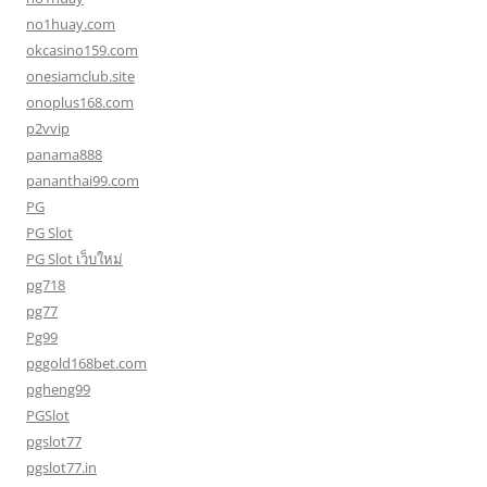
no1huay.com
okcasino159.com
onesiamclub.site
onoplus168.com
p2vvip
panama888
pananthai99.com
PG
PG Slot
PG Slot เว็บใหม่
pg718
pg77
Pg99
pggold168bet.com
pgheng99
PGSlot
pgslot77
pgslot77.in