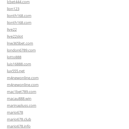
lcbet444.com
lion123
lionth168.com
lionth168.com
live22
live22slot
lnw365bet.com
london6789.com
lotto888
luis16888.com
lux555.net
m4newonline.com
m4newonline.com
mac1bet789.com
macau888.win
marinapluss.com
mario678
mario678.club
mario678.info